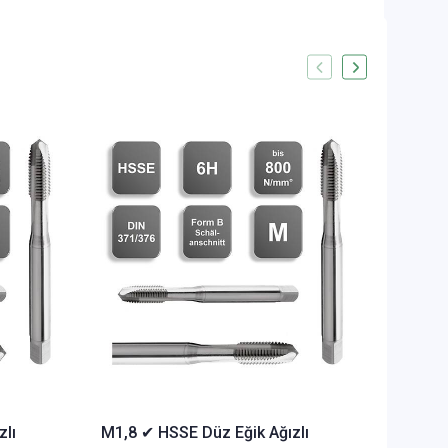
Aynı
Gün
Kargo
Kritik
Stok
M2 ✔ HS
Makina 
STOKTA 
1.304,9
zlı
M1,8 ✔ HSSE Düz Eğik Ağızlı
19,80 