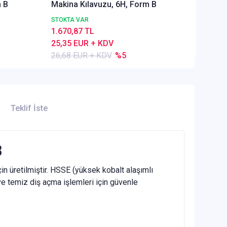
m B
Makina Kılavuzu, 6H, Form B
20,84 
STOKTA VAR
1.670,87 TL
25,35 EUR + KDV
26,68 EUR + KDV
%5
Teklif İste
B
 üretilmiştir. HSSE (yüksek kobalt alaşımlı
ve temiz diş açma işlemleri için güvenle