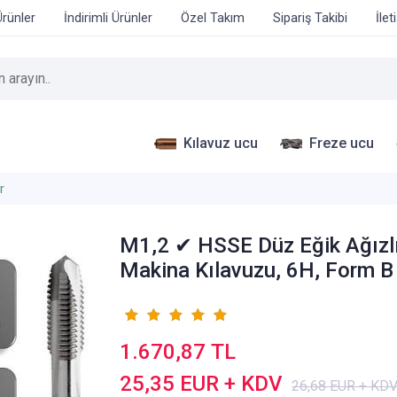
Ürünler
İndirimli Ürünler
Özel Takım
Sipariş Takibi
İlet
Kılavuz ucu
Freze ucu
r
M1,2 ✔ HSSE Düz Eğik Ağızl
Makina Kılavuzu, 6H, Form B
1.670,87 TL
25,35 EUR + KDV
26,68 EUR + KD