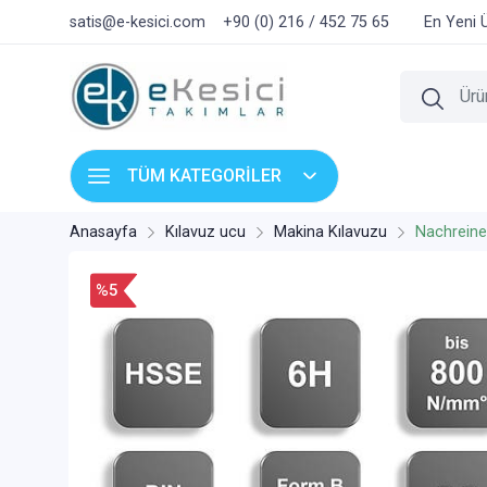
satis@e-kesici.com
+90 (0) 216 / 452 75 65
En Yeni 
TÜM KATEGORİLER
Anasayfa
Kılavuz ucu
Makina Kılavuzu
Nachreine
%5