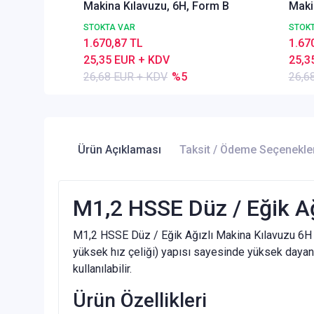
Makina Kılavuzu, 6H, Form B
Maki
STOKTA VAR
STOK
1.670,87 TL
1.67
25,35 EUR + KDV
25,3
26,68 EUR + KDV
%5
26,6
Ürün Açıklaması
Taksit / Ödeme Seçenekle
M1,2 HSSE Düz / Eğik A
M1,2 HSSE Düz / Eğik Ağızlı Makina Kılavuzu 6H F
yüksek hız çeliği) yapısı sayesinde yüksek dayanı
kullanılabilir.
Ürün Özellikleri