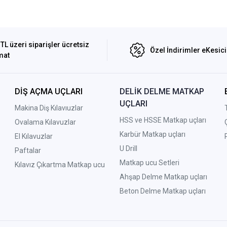
TL üzeri siparişler ücretsiz
Özel İndirimler eKesic
mat
DİŞ AÇMA UÇLARI
DELİK DELME MATKAP
UÇLARI
Makina Diş Kılavıuzlar
HSS ve HSSE Matkap uçları
Ovalama Kılavuzlar
Karbür Matkap uçları
El Kılavuzlar
U Drill
Paftalar
Matkap ucu Setleri
Kılavız Çıkartma Matkap ucu
A
hşap Delme Matkap uçları
Beton Delme Matkap uçları