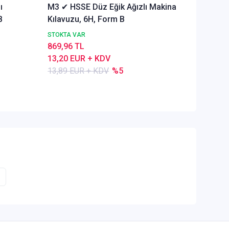
ı
M3 ✔ HSSE Düz Eğik Ağızlı Makina
M2,6 ✔ 
B
Kılavuzu, 6H, Form B
Makina 
STOKTA VAR
STOKTA 
869,96 TL
1.636,3
13,20 EUR + KDV
24,82 E
13,89 EUR + KDV
%5
26,13 E
z