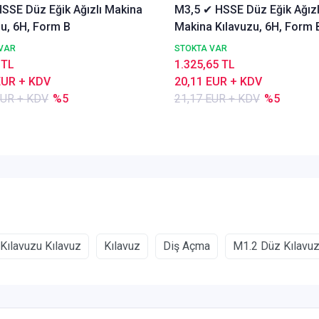
SSE Düz Eğik Ağızlı Makina
M3,5 ✔ HSSE Düz Eğik Ağızl
zu, 6H, Form B
Makina Kılavuzu, 6H, Form 
VAR
STOKTA VAR
 TL
1.325,65 TL
EUR + KDV
20,11 EUR + KDV
EUR + KDV
%5
21,17 EUR + KDV
%5
Kılavuzu Kılavuz
Kılavuz
Diş Açma
M1.2 Düz Kılavu