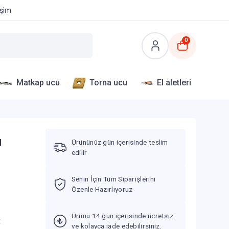
işim
0
Matkap ucu
Torna ucu
El aletleri
ı
Ürününüz gün içerisinde teslim
edilir
Senin İçin Tüm Siparişlerini
Özenle Hazırlıyoruz
Ürünü 14 gün içerisinde ücretsiz
V
ve kolayca iade edebilirsiniz.