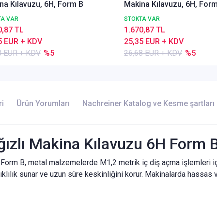
na Kılavuzu, 6H, Form B
Makina Kılavuzu, 6H, For
TA VAR
STOKTA VAR
0,87 TL
1.670,87 TL
5 EUR + KDV
25,35 EUR + KDV
8 EUR + KDV
%5
26,68 EUR + KDV
%5
ri
Ürün Yorumları
Nachreiner Katalog ve Kesme şartları
ğızlı Makina Kılavuzu 6H Form 
orm B, metal malzemelerde M1,2 metrik iç diş açma işlemleri için
klılık sunar ve uzun süre keskinliğini korur. Makinalarda hassas 