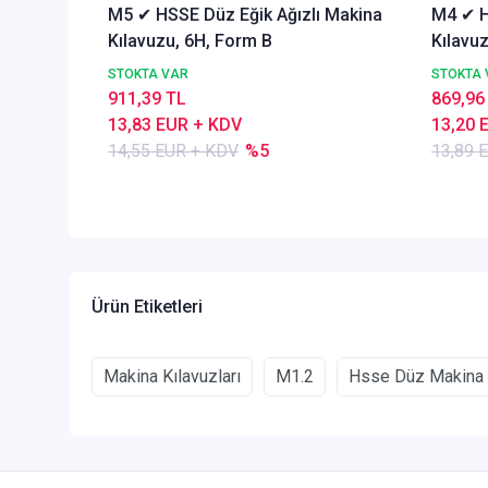
M5 ✔ HSSE Düz Eğik Ağızlı Makina
M4 ✔ H
Kılavuzu, 6H, Form B
Kılavu
STOKTA VAR
STOKTA 
911,39 TL
869,96
13,83 EUR + KDV
13,20 
14,55 EUR + KDV
%5
13,89 
Ürün Etiketleri
Makina Kılavuzları
M1.2
Hsse Düz Makina 