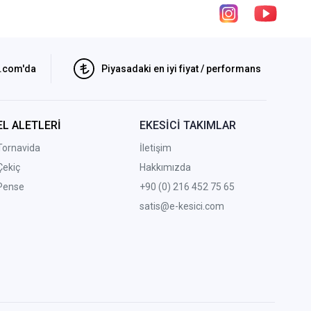
i.com'da
Piyasadaki en iyi fiyat / performans
EL ALETLERİ
EKESİCİ TAKIMLAR
Tornavida
İletişim
Çekiç
Hakkımızda
Pense
+90 (0) 216 452 75 65
satis@e-kesici.com