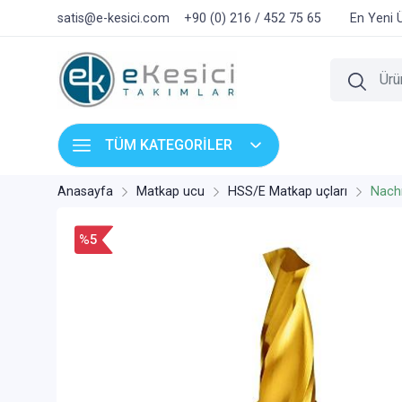
satis@e-kesici.com
+90 (0) 216 / 452 75 65
En Yeni 
TÜM KATEGORİLER
Anasayfa
Matkap ucu
HSS/E Matkap uçları
Nach
%5