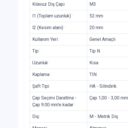
Kılavuz Diş Çapı
M3
l1 (Toplam uzunluk)
?
52 mm
l2 (Kesim alanı)
?
20 mm
Kullanım Yeri
?
Genel Amaçlı
Tip
?
Tip N
Uzunluk
?
Kısa
Kaplama
?
TIN
Şaft Tipi
HA - Silindirik
Çap Seçimi Daraltma -
Çap 1,00 - 3,00 mm
Çap 9.00 mm'e kadar
?
Diş:
M - Metrik Diş