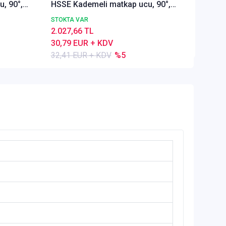
, 90°,
HSSE Kademeli matkap ucu, 90°,
35,28 
TIN, Kısa, Ön delik
STOKTA VAR
2.027,66 TL
30,79 EUR + KDV
32,41 EUR + KDV
%5