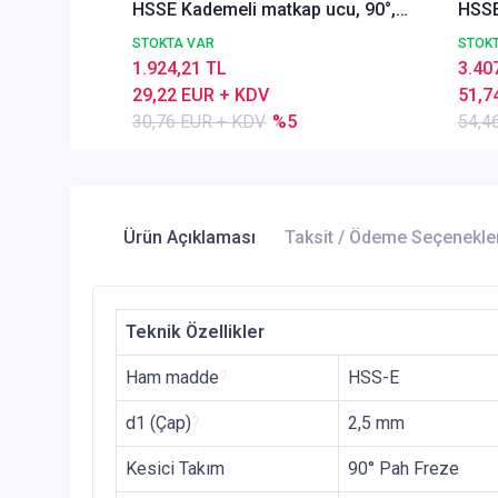
HSSE Kademeli matkap ucu, 90°,
HSSE
TIN, Kısa, Ön delik
TIN, 
STOKTA VAR
STOK
1.924,21 TL
3.40
29,22 EUR + KDV
51,7
30,76 EUR + KDV
%5
54,4
Ürün Açıklaması
Taksit / Ödeme Seçenekle
Teknik Özellikler
Ham madde
?
HSS-E
d1 (Çap)
?
2,5 mm
Kesici Takım
90° Pah Freze