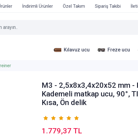
Ürünler
İndirimli Ürünler
Özel Takım
Sipariş Takibi
İlet
Kılavuz ucu
Freze ucu
reiner
M3 - 2,5x8x3,4x20x52 mm -
Kademeli matkap ucu, 90°, T
Kısa, Ön delik
1.779,37 TL