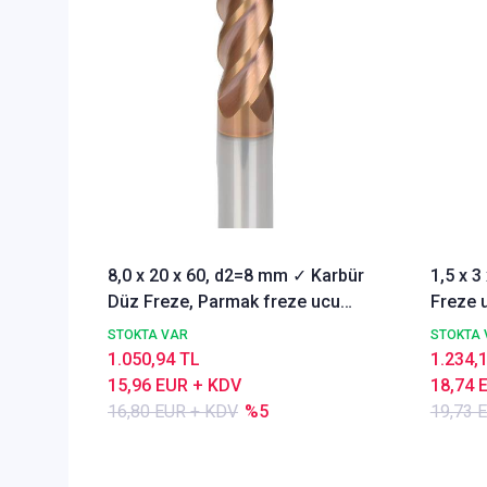
8,0 x 20 x 60, d2=8 mm ✓ Karbür
1,5 x 
Düz Freze, Parmak freze ucu
Freze u
Z=4,TiSiN Kaplamalı
STOKTA VAR
STOKTA 
1.050,94 TL
1.234,
15,96 EUR + KDV
18,74 
16,80 EUR + KDV
%5
19,73 