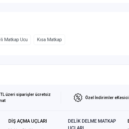
i Matkap Ucu
Kısa Matkap
TL üzeri siparişler ücretsiz
Özel İndirimler eKesic
mat
DİŞ AÇMA UÇLARI
DELİK DELME MATKAP
UÇLARI