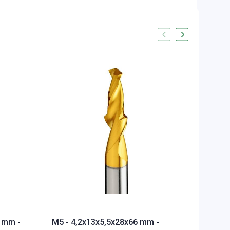
M6 - 5
Kademel
Kısa, Ö
STOKTA 
2.206,9
 mm -
M5 - 4,2x13x5,5x28x66 mm -
33,52 