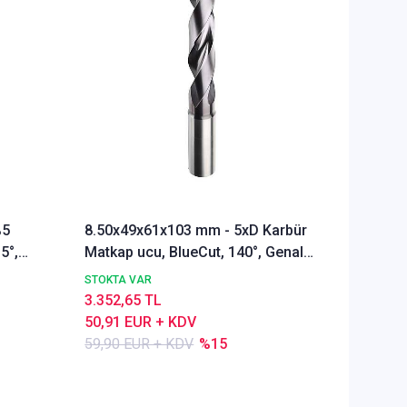
%5
8.50x49x61x103 mm - 5xD Karbür
Ø Rainb
5°,
Matkap ucu, BlueCut, 140°, Genal
Freze u
amaçlı
Alümyu
STOKTA VAR
STOKTA 
3.352,65 TL
5.286,1
50,91 EUR + KDV
80,28 E
59,90 EUR + KDV
%15
84,50 E