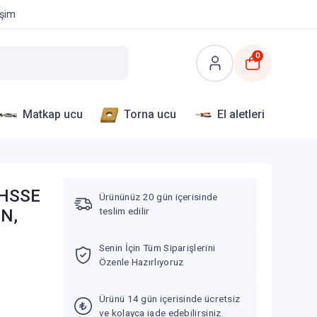
işim
0
Matkap ucu
Torna ucu
El aletleri
 HSSE
Ürününüz 20 gün içerisinde
teslim edilir
IN,
Senin İçin Tüm Siparişlerini
Özenle Hazırlıyoruz
Ürünü 14 gün içerisinde ücretsiz
ve kolayca iade edebilirsiniz.