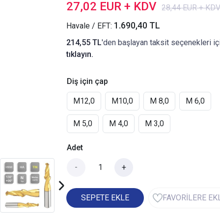
27,02 EUR + KDV
28,44 EUR + KD
1.690,40 TL
Havale / EFT:
214,55 TL
'den başlayan taksit seçenekleri iç
tıklayın.
Diş için çap
M12,0
M10,0
M 8,0
M 6,0
M 5,0
M 4,0
M 3,0
Adet
-
+
SEPETE EKLE
FAVORİLERE EK