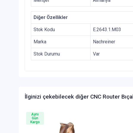
Menşei
Almanya
Diğer Özellikler
Stok Kodu
E.2643.1.M03
Marka
Nachreiner
Stok Durumu
Var
İlginizi çekebilecek diğer CNC Router Bıça
Aynı
Gün
Kargo