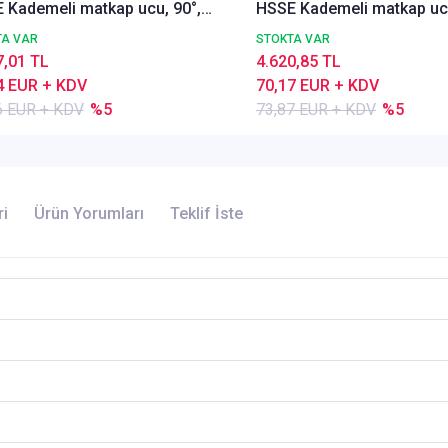
 Kademeli matkap ucu, 90°,
HSSE Kademeli matkap ucu
Kısa, Ön delik
TIN, Kısa, Ön delik
TA VAR
STOKTA VAR
7,01 TL
4.620,85 TL
4 EUR + KDV
70,17 EUR + KDV
6 EUR + KDV
%5
73,87 EUR + KDV
%5
ri
Ürün Yorumları
Teklif İste