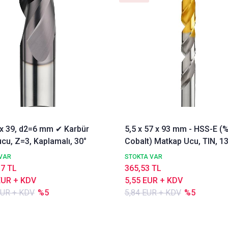
3 x 39, d2=6 mm ✔ Karbür
5,5 x 57 x 93 mm - HSS-E (
cu, Z=3, Kaplamalı, 30°
Cobalt) Matkap Ucu, TIN, 13
DIN338 Delik Delme ucu,
VAR
STOKTA VAR
Nachreiner
17 TL
365,53 TL
EUR + KDV
5,55 EUR + KDV
EUR + KDV
%5
5,84 EUR + KDV
%5