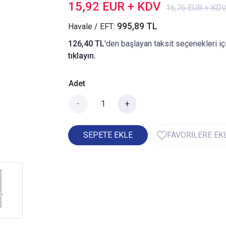
15,92 EUR + KDV
16,76 EUR + KD
995,89 TL
Havale / EFT:
126,40 TL
'den başlayan taksit seçenekleri iç
tıklayın.
Adet
-
+
SEPETE EKLE
FAVORİLERE EK