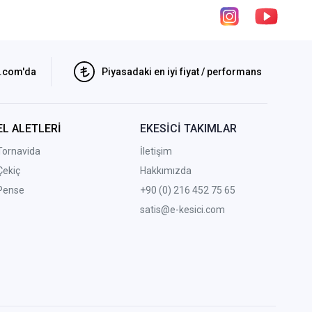
i.com'da
Piyasadaki en iyi fiyat / performans
EL ALETLERİ
EKESİCİ TAKIMLAR
Tornavida
İletişim
Çekiç
Hakkımızda
Pense
+90 (0) 216 452 75 65
satis@e-kesici.com