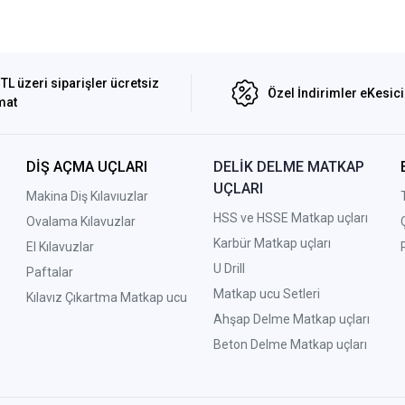
TL üzeri siparişler ücretsiz
Özel İndirimler eKesic
mat
DİŞ AÇMA UÇLARI
DELİK DELME MATKAP
UÇLARI
Makina Diş Kılavıuzlar
HSS ve HSSE Matkap uçları
Ovalama Kılavuzlar
Karbür Matkap uçları
El Kılavuzlar
U Drill
Paftalar
Matkap ucu Setleri
Kılavız Çıkartma Matkap ucu
A
hşap Delme Matkap uçları
Beton Delme Matkap uçları