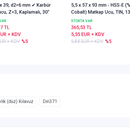
3 x 39, d2=6 mm ✔ Karbür
5,5 x 57 x 93 mm - HSS-E (
cu, Z=3, Kaplamalı, 30°
Cobalt) Matkap Ucu, TIN, 13
DIN338 Delik Delme ucu,
VAR
STOKTA VAR
Nachreiner
17 TL
365,53 TL
EUR + KDV
5,55 EUR + KDV
EUR + KDV
%5
5,84 EUR + KDV
%5
ik (düz) Kılavuz
Dın371