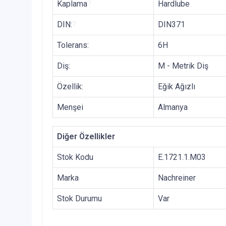
Kaplama
?
Hardlube
DIN:
?
DIN371
Tolerans:
6H
Diş:
M - Metrik Diş
Özellik:
Eğik Ağızlı
Menşei
Almanya
Diğer Özellikler
Stok Kodu
E.1721.1.M03
Marka
Nachreiner
Stok Durumu
Var