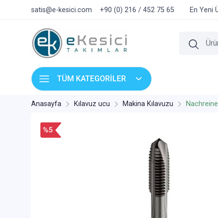
satis@e-kesici.com
+90 (0) 216 / 452 75 65
En Yeni 
TÜM KATEGORİLER
Anasayfa
Kılavuz ucu
Makina Kılavuzu
Nachreine
%5