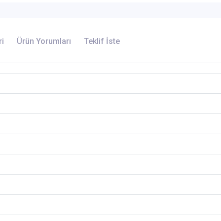
ri
Ürün Yorumları
Teklif İste