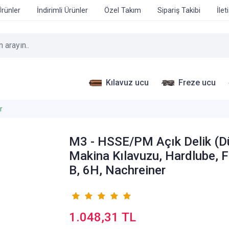
Ürünler
İndirimli Ürünler
Özel Takım
Sipariş Takibi
İlet
Kılavuz ucu
Freze ucu
r
M3 - HSSE/PM Açık Delik (D
Makina Kılavuzu, Hardlube, 
B, 6H, Nachreiner
1.048,31 TL