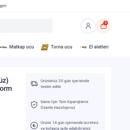
işim
0
Matkap ucu
Torna ucu
El aletleri
üz)
Ürününüz 20 gün içerisinde
teslim edilir
Form
Senin İçin Tüm Siparişlerini
Özenle Hazırlıyoruz
Ürünü 14 gün içerisinde ücretsiz
ve kolayca iade edebilirsiniz.