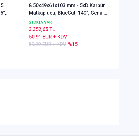
%5
8.50x49x61x103 mm - 5xD Karbür
Ø Rainb
5°,
Matkap ucu, BlueCut, 140°, Genal
Freze u
amaçlı
Alümyu
STOKTA VAR
STOKTA 
3.352,65 TL
5.286,1
50,91 EUR + KDV
80,28 E
59,90 EUR + KDV
%15
84,50 E