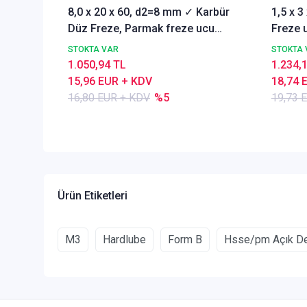
8,0 x 20 x 60, d2=8 mm ✓ Karbür
1,5 x 
Düz Freze, Parmak freze ucu
Freze u
Z=4,TiSiN Kaplamalı
STOKTA VAR
STOKTA 
1.050,94 TL
1.234,
15,96 EUR + KDV
18,74 
16,80 EUR + KDV
%5
19,73 
Ürün Etiketleri
M3
Hardlube
Form B
Hsse/pm Açık Del