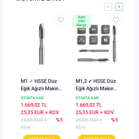
Aynı
Ayn
Gün
Gü
Kargo
Kar
M1 ✓ HSSE Düz
M1,2 ✔ HSSE Düz
M1,
Eğik Ağızlı Makina
Eğik Ağızlı Makina
Eği
Kılavuzu, 6H,
Kılavuzu, 6H,
Kıl
STOKTA VAR
STOKTA VAR
STO
Form B
Form B
Fo
1.669,02 TL
1.669,02 TL
1.6
25,35 EUR + KDV
25,35 EUR + KDV
25,
26,68 EUR +
%5
26,68 EUR +
%5
26,
KDV
KDV
KD