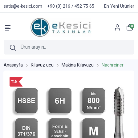
satis@e-kesici.com
+90 (0) 216 / 452 75 65
En Yeni Ürünler
0
Anasayfa
Kılavuz ucu
Makina Kılavuzu
Nachreiner
%5