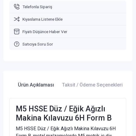
Telefonla Sipariş
Kıyaslama Listene Ekle
Fiyatı Düşünce Haber Ver
Satıcıya Soru Sor
Ürün Açıklaması
Taksit / Ödeme Seçenekleri
Ür
M5 HSSE Düz / Eğik Ağızlı
Makina Kılavuzu 6H Form B
M5 HSSE Düz / Eğik Ağızlı Makina Kılavuzu 6H
Form B, metal malzemelerde M5 metrik iç diş