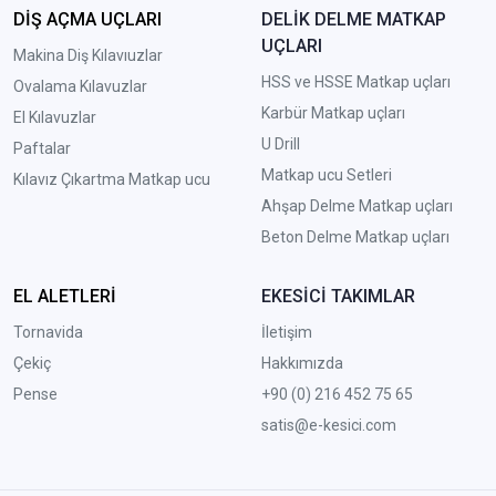
DİŞ AÇMA UÇLARI
DELİK DELME MATKAP
UÇLARI
Makina Diş Kılavıuzlar
HSS ve HSSE Matkap uçları
Ovalama Kılavuzlar
Karbür Matkap uçları
El Kılavuzlar
U Drill
Paftalar
Matkap ucu Setleri
Kılavız Çıkartma Matkap ucu
A
hşap Delme Matkap uçları
Beton Delme Matkap uçları
EL ALETLERİ
EKESİCİ TAKIMLAR
Tornavida
İletişim
Çekiç
Hakkımızda
Pense
+90 (0) 216 452 75 65
satis@e-kesici.com