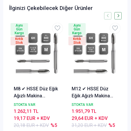
İlginizi Çekebilecek Diğer Ürünler
Aynı
Aynı
Gün
Gün
Kargo
Kargo
Kritik
Kritik
Stok
Stok
M8 ✔ HSSE Düz Eğik
M12 ✔ HSSE Düz
Ağızlı Makina
Eğik Ağızlı Makina
Kılavuzu, 6H, Form B
Kılavuzu, 6H, Form B
STOKTA VAR
STOKTA VAR
1.262,11 TL
1.951,79 TL
19,17 EUR + KDV
29,64 EUR + KDV
20,18 EUR + KDV
%5
31,20 EUR + KDV
%5