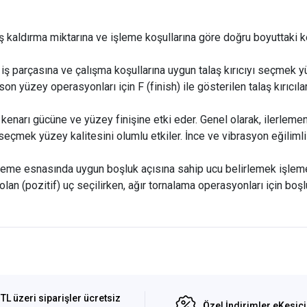
ş kaldırma miktarına ve işleme koşullarına göre doğru boyuttaki k
:
iş parçasına ve çalışma koşullarına uygun talaş kırıcıyı seçmek 
son yüzey operasyonları için F (finish) ile gösterilen talaş kırıcılar
enarı gücüne ve yüzey finişine etki eder. Genel olarak, ilerlemenin
eçmek yüzey kalitesini olumlu etkiler. İnce ve vibrasyon eğilim
leme esnasında uygun boşluk açısına sahip ucu belirlemek işleme v
olan (pozitif) uç seçilirken, ağır tornalama operasyonları için boşlu
TL üzeri siparişler ücretsiz
Özel İndirimler eKesic