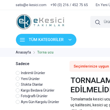
satis@e-kesici.com
+90 (0) 216 / 452 75 65
En Yeni 
TÜM KATEGORİLER
Anasayfa
Torna ucu
Sadece
Seçimlerinize uygun
İndirimli Ürünler
TORNALAMA
Yeni Ürünler
Stokta Olanlar
EDİLMELİD
Kargo Bedava Ürünler
Fotoğraflı Ürünler
Tornalamada kesici ucu
Aynı Gün Kargolu Ürünler
uç kalitesini, kesici uç