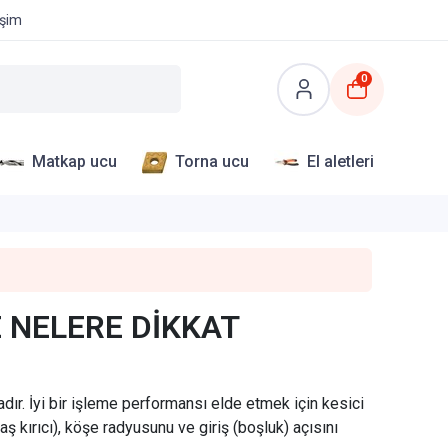
işim
0
Matkap ucu
Torna ucu
El aletleri
 NELERE DİKKAT
r. İyi bir işleme performansı elde etmek için kesici
laş kırıcı), köşe radyusunu ve giriş (boşluk) açısını