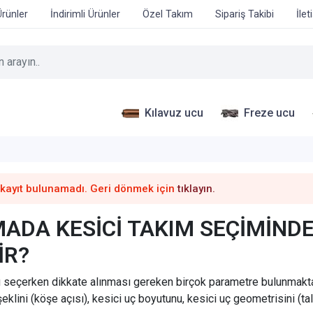
Ürünler
İndirimli Ürünler
Özel Takım
Sipariş Takibi
İlet
Kılavuz ucu
Freze ucu
 kayıt bulunamadı. Geri dönmek için
tıklayın.
DA KESİCİ TAKIM SEÇİMİNDE
İR?
 seçerken dikkate alınması gereken birçok parametre bulunmaktadı
 şeklini (köşe açısı), kesici uç boyutunu, kesici uç geometrisini (ta