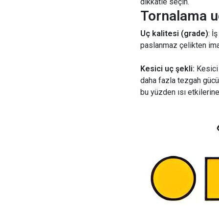
dikkatle seçin.
Tornalama uc
Uç kalitesi (grade)
: İ
paslanmaz çelikten imal 
Kesici uç şekli:
Kesici
daha fazla tezgah gücü 
bu yüzden ısı etkilerine