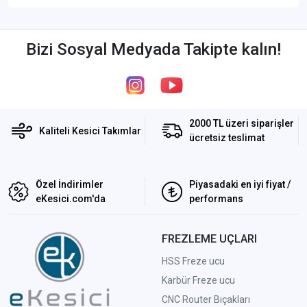
Bizi Sosyal Medyada Takipte kalın!
2000 TL üzeri siparişler
Kaliteli Kesici Takımlar
ücretsiz teslimat
Özel İndirimler
Piyasadaki en iyi fiyat /
eKesici.com'da
performans
FREZLEME UÇLARI
HSS Freze ucu
Karbür Freze ucu
CNC Router Bıçakları