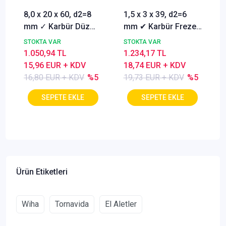
8,0 x 20 x 60, d2=8
1,5 x 3 x 39, d2=6
mm ✓ Karbür Düz
mm ✔ Karbür Freze
Freze, Parmak freze
ucu, Z=3, Kaplamalı,
STOKTA VAR
STOKTA VAR
ucu Z=4,TiSiN
30°
1.050,94 TL
1.234,17 TL
Kaplamalı
15,96 EUR + KDV
18,74 EUR + KDV
16,80 EUR + KDV
%5
19,73 EUR + KDV
%5
Ürün Etiketleri
Wiha
Tornavida
El Aletler