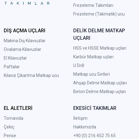
Frezeleme Takımları
Frezeleme (Takmatik) ucu
DİŞ AÇMA UÇLARI
DELİK DELME MATKAP
UÇLARI
Makina Diş Kılavıuzlar
HSS ve HSSE Matkap uçları
Ovalama Kılavuzlar
Karbür Matkap uçları
El Kılavuzlar
U Drill
Paftalar
Matkap ucu Setleri
Kılavız Çıkartma Matkap ucu
A
hşap Delme Matkap uçları
Beton Delme Matkap uçları
EL ALETLERİ
EKESİCİ TAKIMLAR
Tornavida
İletişim
Çekiç
Hakkımızda
Pense
+90 (0) 216 452 75 65