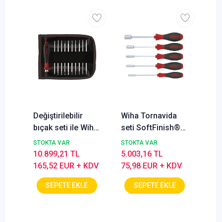
Değiştirilebilir
Wiha Tornavida
bıçak seti ile Wiha
seti SoftFinish®
Tornavida SİSTEM
Altıgen somun
STOKTA VAR
STOKTA VAR
4 çeşitli 12 parçalı
anahtarı 5 parçalı
10.899,21 TL
5.003,16 TL
ve katlanır çanta
165,52 EUR + KDV
75,98 EUR + KDV
ile