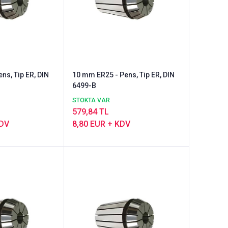
ns, Tip ER, DIN
10 mm ER25 - Pens, Tip ER, DIN
6499-B
STOKTA VAR
579,84 TL
KDV
8,80 EUR + KDV