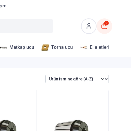
işim
0
Matkap ucu
Torna ucu
El aletleri