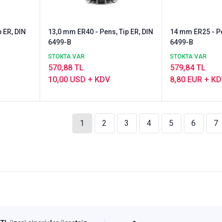
 ER, DIN
13,0 mm ER40 - Pens, Tip ER, DIN
14 mm ER25 - Pe
6499-B
6499-B
STOKTA VAR
STOKTA VAR
570,88 TL
579,84 TL
10,00 USD + KDV
8,80 EUR + K
1
2
3
4
5
6
7