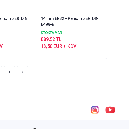
ns, Tip ER, DIN
14 mm ER32 - Pens, Tip ER, DIN
6499-B
STOKTA VAR
889,52 TL
DV
13,50 EUR + KDV
›
»