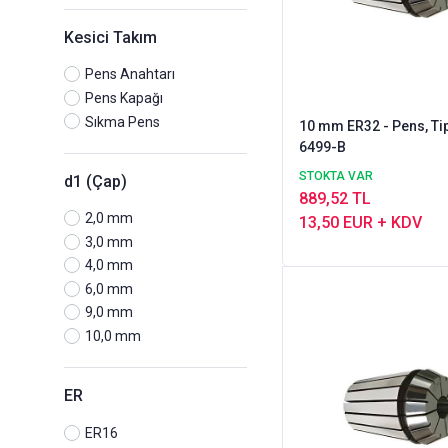
Kesici Takım
Pens Anahtarı
Pens Kapağı
Sıkma Pens
10 mm ER32 - Pens, Tip
6499-B
STOKTA VAR
d1 (Çap)
889,52 TL
2,0 mm
13,50 EUR + KDV
3,0 mm
4,0 mm
6,0 mm
9,0 mm
10,0 mm
ER
ER16