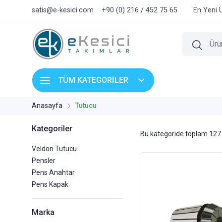
satis@e-kesici.com
+90 (0) 216 / 452 75 65
En Yeni 
TÜM KATEGORİLER
Anasayfa
Tutucu
Kategoriler
Bu kategoride toplam
127
Veldon Tutucu
Pensler
Pens Anahtar
Pens Kapak
Marka