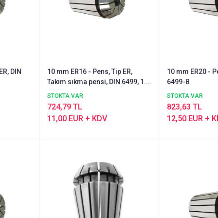
ER, DIN
10 mm ER16 - Pens, Tip ER,
10 mm ER20 - Pe
Takım sıkma pensi, DIN 6499, 1.
6499-B
Sinif
STOKTA VAR
STOKTA VAR
724,79 TL
823,63 TL
11,00 EUR + KDV
12,50 EUR + 