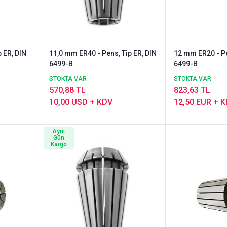
 ER, DIN
11,0 mm ER40 - Pens, Tip ER, DIN
12 mm ER20 - Pe
6499-B
6499-B
STOKTA VAR
STOKTA VAR
570,88 TL
823,63 TL
10,00 USD + KDV
12,50 EUR + 
Aynı
Gün
Kargo