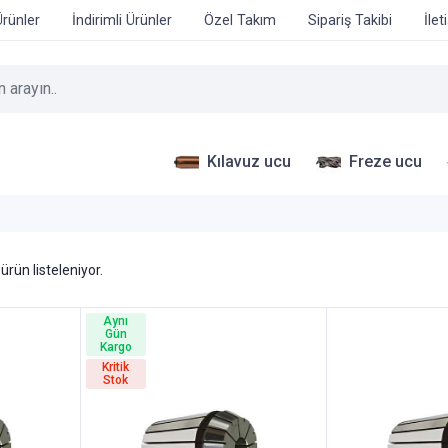
Ürünler
İndirimli Ürünler
Özel Takım
Sipariş Takibi
İlet
Kılavuz ucu
Freze ucu
ürün listeleniyor.
Aynı
Gün
Kargo
Kritik
Stok