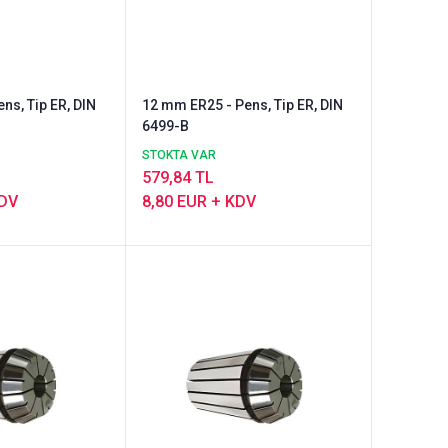
ns, Tip ER, DIN
12 mm ER25 - Pens, Tip ER, DIN
6499-B
STOKTA VAR
579,84 TL
KDV
8,80 EUR + KDV