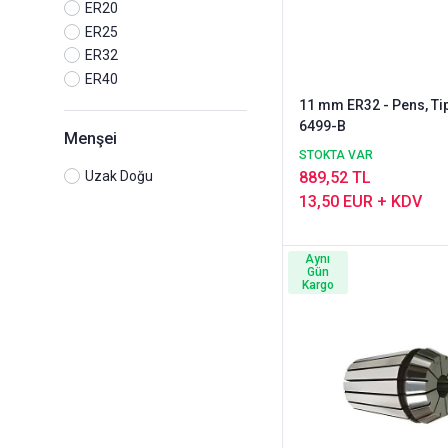
ER20
ER25
ER32
ER40
11 mm ER32 - Pens, Tip
6499-B
Menşei
STOKTA VAR
Uzak Doğu
889,52 TL
13,50 EUR + KDV
Aynı
Gün
Kargo