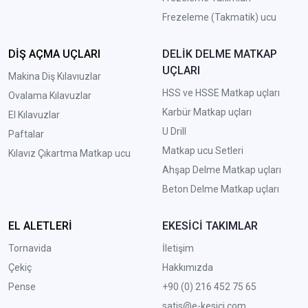
Frezeleme (Takmatik) ucu
DİŞ AÇMA UÇLARI
DELİK DELME MATKAP
UÇLARI
Makina Diş Kılavıuzlar
HSS ve HSSE Matkap uçları
Ovalama Kılavuzlar
Karbür Matkap uçları
El Kılavuzlar
U Drill
Paftalar
Matkap ucu Setleri
Kılavız Çıkartma Matkap ucu
A
hşap Delme Matkap uçları
Beton Delme Matkap uçları
EL ALETLERİ
EKESİCİ TAKIMLAR
Tornavida
İletişim
Çekiç
Hakkımızda
Pense
+90 (0) 216 452 75 65
satis@e-kesici.com